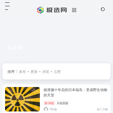
核泄漏
共 1 篇文章
排序
发布
更新
浏览
点赞
核泄漏十年后的日本福岛：变成野生动物
的天堂
科技
# 核泄漏
7年前
1,746