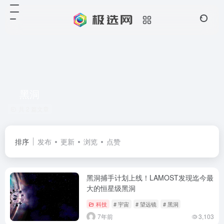
黑洞
共 2 篇文章
排序
发布
更新
浏览
点赞
黑洞捕手计划上线！LAMOST发现迄今最
大的恒星级黑洞
科技
# 宇宙
# 望远镜
# 黑洞
7年前
3,103