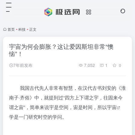
首页
•
科技
•
正文
宇宙为何会膨胀？这让爱因斯坦非常“懊
恼”！
7年前发布
7,052
1
0
我国古代先人非常有智慧，在汉代古书刘安的《淮
南子·齐俗》中，就提到过“四方上下谓之宇，往固来今
谓之宙”，简单来说宇是空间，宙是时间，所以
宇宙
学是一门研究时空的学问。