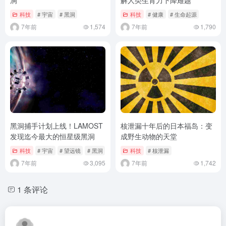
科技
# 宇宙
# 黑洞
科技
# 健康
# 生命起源
7年前
1,574
7年前
1,790
黑洞捕手计划上线！LAMOST
核泄漏十年后的日本福岛：变
发现迄今最大的恒星级黑洞
成野生动物的天堂
科技
# 宇宙
# 望远镜
# 黑洞
科技
# 核泄漏
7年前
3,095
7年前
1,742
1 条评论