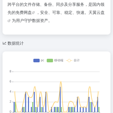
跨平台的文件存储、备份、同步及分享服务，是国内领
先的免费
网盘
，安全、可靠、稳定、快速。
天翼云盘
为用户守护数据资产。
数据统计