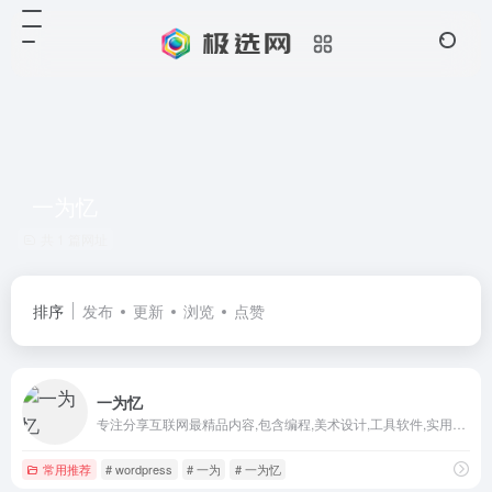
一为忆
共 1 篇网址
排序
发布
更新
浏览
点赞
一为忆
专注分享互联网最精品内容,包含编程,美术设计,工具软件,实用素材和资源,教程等几大分类的综合门户
常用推荐
# wordpress
# 一为
# 一为忆